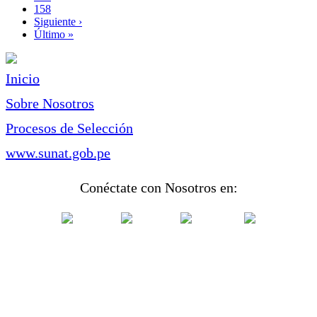
Page
158
Siguiente
Siguiente ›
página
Última
Último »
página
Inicio
Sobre Nosotros
Procesos de Selección
www.sunat.gob.pe
Conéctate con Nosotros en: