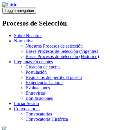
Pasar
al
Toggle navigation
contenido
principal
Procesos de Selección
Sobre Nosotros
Normativa
Nuestros Procesos de selección
Bases Procesos de Selección (Vigentes)
Bases Procesos de Selección (Histórico)
Preguntas Frecuentes
Creación de cuenta
Postulación
Requisitos del perfil del puesto
Experiencia Laboral
Evaluaciones
Entrevistas
Bonificaciones
Iniciar Sesión
Convocatorias
Convocatorias
Convocatoria Histórica