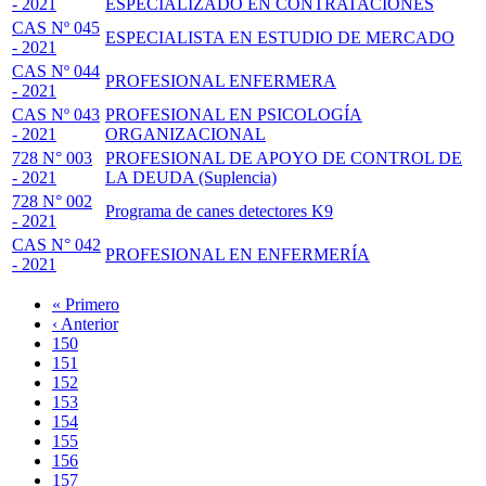
- 2021
ESPECIALIZADO EN CONTRATACIONES
CAS Nº 045
ESPECIALISTA EN ESTUDIO DE MERCADO
- 2021
CAS Nº 044
PROFESIONAL ENFERMERA
- 2021
CAS Nº 043
PROFESIONAL EN PSICOLOGÍA
- 2021
ORGANIZACIONAL
728 N° 003
PROFESIONAL DE APOYO DE CONTROL DE
- 2021
LA DEUDA (Suplencia)
728 N° 002
Programa de canes detectores K9
- 2021
CAS N° 042
PROFESIONAL EN ENFERMERÍA
- 2021
Primera
« Primero
página
Página
‹ Anterior
Paginación
anterior
Page
150
Page
151
Page
152
Page
153
Página
154
actual
Page
155
Page
156
Page
157