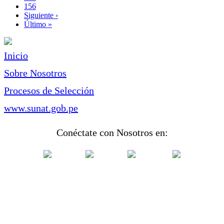
Page
156
Siguiente
Siguiente ›
página
Última
Último »
página
Inicio
Sobre Nosotros
Procesos de Selección
www.sunat.gob.pe
Conéctate con Nosotros en: