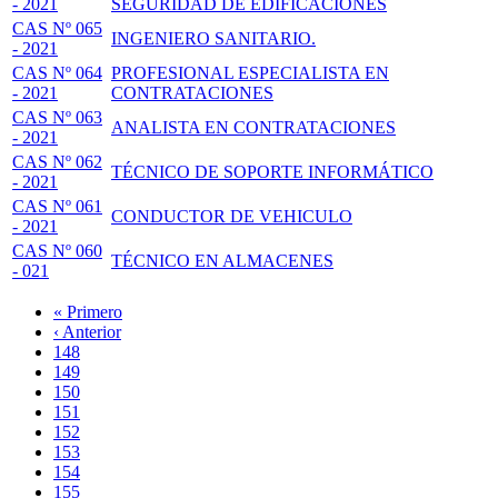
- 2021
SEGURIDAD DE EDIFICACIONES
CAS Nº 065
INGENIERO SANITARIO.
- 2021
CAS Nº 064
PROFESIONAL ESPECIALISTA EN
- 2021
CONTRATACIONES
CAS Nº 063
ANALISTA EN CONTRATACIONES
- 2021
CAS Nº 062
TÉCNICO DE SOPORTE INFORMÁTICO
- 2021
CAS Nº 061
CONDUCTOR DE VEHICULO
- 2021
CAS Nº 060
TÉCNICO EN ALMACENES
- 021
Primera
« Primero
página
Página
‹ Anterior
Paginación
anterior
Page
148
Page
149
Page
150
Page
151
Página
152
actual
Page
153
Page
154
Page
155