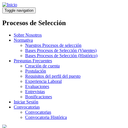
Pasar
al
Toggle navigation
contenido
principal
Procesos de Selección
Sobre Nosotros
Normativa
Nuestros Procesos de selección
Bases Procesos de Selección (Vigentes)
Bases Procesos de Selección (Histórico)
Preguntas Frecuentes
Creación de cuenta
Postulación
Requisitos del perfil del puesto
Experiencia Laboral
Evaluaciones
Entrevistas
Bonificaciones
Iniciar Sesión
Convocatorias
Convocatorias
Convocatoria Histórica