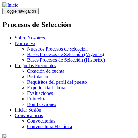
Pasar
al
Toggle navigation
contenido
principal
Procesos de Selección
Sobre Nosotros
Normativa
Nuestros Procesos de selección
Bases Procesos de Selección (Vigentes)
Bases Procesos de Selección (Histórico)
Preguntas Frecuentes
Creación de cuenta
Postulación
Requisitos del perfil del puesto
Experiencia Laboral
Evaluaciones
Entrevistas
Bonificaciones
Iniciar Sesión
Convocatorias
Convocatorias
Convocatoria Histórica