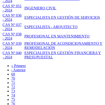
- 2024
CAS Nº 051
INGENIERO CIVIL
- 2024
CAS Nº 036
ESPECIALISTA EN GESTIÓN DE SERVICIOS
- 2024
CAS Nº 037
ESPECIALISTA - ARQUITECTO
- 2024
CAS Nº 038
PROFESIONAL EN MANTENIMIENTO
- 2024
CAS Nº 039
PROFESIONAL DE ACONDICIONAMIENTO Y
- 2024
REMODELACIÓN
CAS Nº 040
ESPECIALISTA EN GESTIÓN FINANCIERA Y
- 2024
PRESUPUESTAL
Primera
« Primero
página
Página
‹ Anterior
Paginación
anterior
Page
69
Page
70
Page
71
Page
72
Página
73
actual
Page
74
Page
75
Page
76