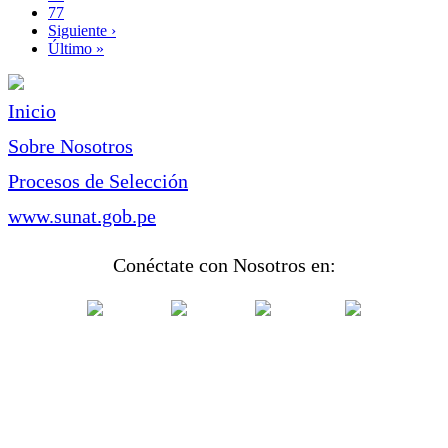
Page
77
Siguiente
Siguiente ›
página
Última
Último »
página
Inicio
Sobre Nosotros
Procesos de Selección
www.sunat.gob.pe
Conéctate con Nosotros en: