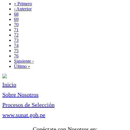
Primera
« Primero
página
Página
‹ Anterior
Paginación
anterior
Page
68
Page
69
Page
70
Page
71
Página
72
actual
Page
73
Page
74
Page
75
Page
76
Siguiente
Siguiente ›
página
Última
Último »
página
Inicio
Sobre Nosotros
Procesos de Selección
www.sunat.gob.pe
Conéctate con Nosotros en: