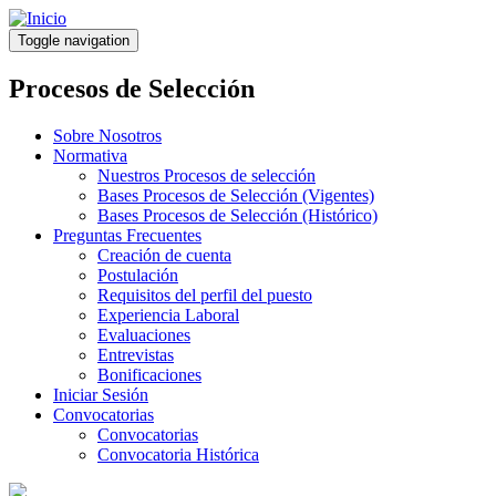
Pasar
al
Toggle navigation
contenido
principal
Procesos de Selección
Sobre Nosotros
Normativa
Nuestros Procesos de selección
Bases Procesos de Selección (Vigentes)
Bases Procesos de Selección (Histórico)
Preguntas Frecuentes
Creación de cuenta
Postulación
Requisitos del perfil del puesto
Experiencia Laboral
Evaluaciones
Entrevistas
Bonificaciones
Iniciar Sesión
Convocatorias
Convocatorias
Convocatoria Histórica