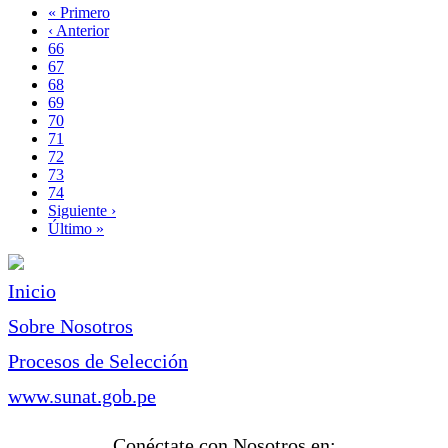
Primera
« Primero
página
Página
‹ Anterior
Paginación
anterior
Page
66
Page
67
Page
68
Page
69
Página
70
actual
Page
71
Page
72
Page
73
Page
74
Siguiente
Siguiente ›
página
Última
Último »
página
Inicio
Sobre Nosotros
Procesos de Selección
www.sunat.gob.pe
Conéctate con Nosotros en: