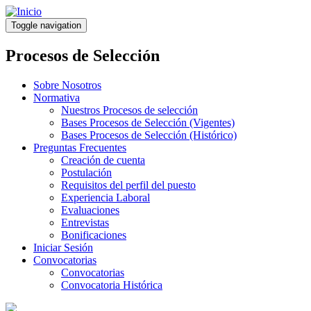
Pasar
al
Toggle navigation
contenido
principal
Procesos de Selección
Sobre Nosotros
Normativa
Nuestros Procesos de selección
Bases Procesos de Selección (Vigentes)
Bases Procesos de Selección (Histórico)
Preguntas Frecuentes
Creación de cuenta
Postulación
Requisitos del perfil del puesto
Experiencia Laboral
Evaluaciones
Entrevistas
Bonificaciones
Iniciar Sesión
Convocatorias
Convocatorias
Convocatoria Histórica