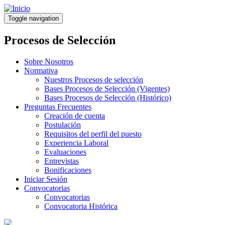
Pasar
al
Toggle navigation
contenido
principal
Procesos de Selección
Sobre Nosotros
Normativa
Nuestros Procesos de selección
Bases Procesos de Selección (Vigentes)
Bases Procesos de Selección (Histórico)
Preguntas Frecuentes
Creación de cuenta
Postulación
Requisitos del perfil del puesto
Experiencia Laboral
Evaluaciones
Entrevistas
Bonificaciones
Iniciar Sesión
Convocatorias
Convocatorias
Convocatoria Histórica