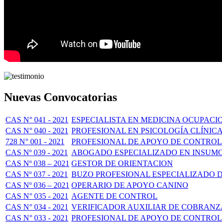
Nuevas Convocatorias
CAS N° 041 - 2021
ESPECIALISTA EN MEDICINA OCUPACI
CAS N° 040 - 2021
PROFESIONAL EN PSICOLOGÍA CLÍNIC
728 N° 001 - 2021
PROFESIONAL DE APOYO DE CONTROL
CAS Nº 039 - 2021
ABOGADO ESPECIALIZADO EN INSUMO
CAS Nº 038 – 2021
GESTOR DE ORIENTACION
CAS Nº 037 - 2021
BUZO PROFESIONAL ESPECIALIZADO 
CAS Nº 036 – 2021
OPERARIO DE APOYO CANINO
CAS N° 035 - 2021
AGENTE DE CONTROL
CAS N° 034 - 2021
VERIFICADOR AUXILIAR DE COBRANZ
CAS N° 033 - 2021
PROFESIONAL DE APOYO DE CONTROL