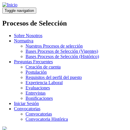
Pasar
al
Toggle navigation
contenido
principal
Procesos de Selección
Sobre Nosotros
Normativa
Nuestros Procesos de selección
Bases Procesos de Selección (Vigentes)
Bases Procesos de Selección (Histórico)
Preguntas Frecuentes
Creación de cuenta
Postulación
Requisitos del perfil del puesto
Experiencia Laboral
Evaluaciones
Entrevistas
Bonificaciones
Iniciar Sesión
Convocatorias
Convocatorias
Convocatoria Histórica