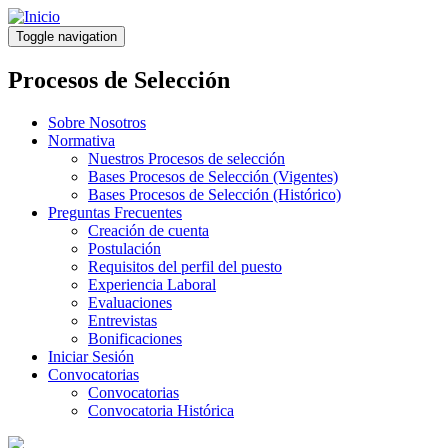
Pasar
al
Toggle navigation
contenido
principal
Procesos de Selección
Sobre Nosotros
Normativa
Nuestros Procesos de selección
Bases Procesos de Selección (Vigentes)
Bases Procesos de Selección (Histórico)
Preguntas Frecuentes
Creación de cuenta
Postulación
Requisitos del perfil del puesto
Experiencia Laboral
Evaluaciones
Entrevistas
Bonificaciones
Iniciar Sesión
Convocatorias
Convocatorias
Convocatoria Histórica