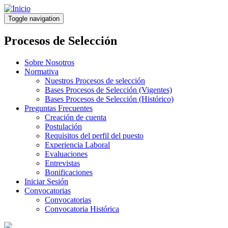
Pasar
al
Toggle navigation
contenido
principal
Procesos de Selección
Sobre Nosotros
Normativa
Nuestros Procesos de selección
Bases Procesos de Selección (Vigentes)
Bases Procesos de Selección (Histórico)
Preguntas Frecuentes
Creación de cuenta
Postulación
Requisitos del perfil del puesto
Experiencia Laboral
Evaluaciones
Entrevistas
Bonificaciones
Iniciar Sesión
Convocatorias
Convocatorias
Convocatoria Histórica