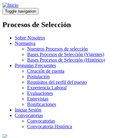
Pasar
al
Toggle navigation
contenido
principal
Procesos de Selección
Sobre Nosotros
Normativa
Nuestros Procesos de selección
Bases Procesos de Selección (Vigentes)
Bases Procesos de Selección (Histórico)
Preguntas Frecuentes
Creación de cuenta
Postulación
Requisitos del perfil del puesto
Experiencia Laboral
Evaluaciones
Entrevistas
Bonificaciones
Iniciar Sesión
Convocatorias
Convocatorias
Convocatoria Histórica