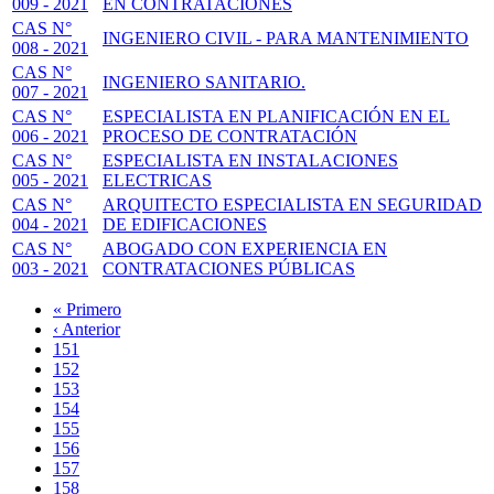
009 - 2021
EN CONTRATACIONES
CAS N°
INGENIERO CIVIL - PARA MANTENIMIENTO
008 - 2021
CAS N°
INGENIERO SANITARIO.
007 - 2021
CAS N°
ESPECIALISTA EN PLANIFICACIÓN EN EL
006 - 2021
PROCESO DE CONTRATACIÓN
CAS N°
ESPECIALISTA EN INSTALACIONES
005 - 2021
ELECTRICAS
CAS N°
ARQUITECTO ESPECIALISTA EN SEGURIDAD
004 - 2021
DE EDIFICACIONES
CAS N°
ABOGADO CON EXPERIENCIA EN
003 - 2021
CONTRATACIONES PÚBLICAS
Primera
« Primero
página
Página
‹ Anterior
Paginación
anterior
Page
151
Page
152
Page
153
Page
154
Page
155
Page
156
Page
157
Página
158