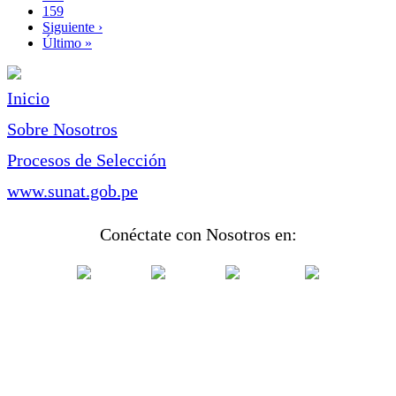
actual
Page
159
Siguiente
Siguiente ›
página
Última
Último »
página
Inicio
Sobre Nosotros
Procesos de Selección
www.sunat.gob.pe
Conéctate con Nosotros en: