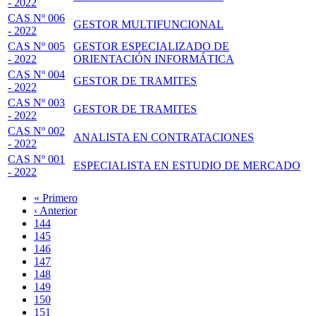
- 2022
CAS Nº 006
GESTOR MULTIFUNCIONAL
- 2022
CAS Nº 005
GESTOR ESPECIALIZADO DE
- 2022
ORIENTACIÓN INFORMÁTICA
CAS Nº 004
GESTOR DE TRAMITES
- 2022
CAS Nº 003
GESTOR DE TRAMITES
- 2022
CAS Nº 002
ANALISTA EN CONTRATACIONES
- 2022
CAS Nº 001
ESPECIALISTA EN ESTUDIO DE MERCADO
- 2022
Primera
« Primero
página
Página
‹ Anterior
Paginación
anterior
Page
144
Page
145
Page
146
Page
147
Página
148
actual
Page
149
Page
150
Page
151