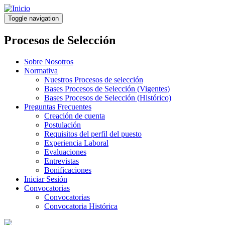
Pasar
al
Toggle navigation
contenido
principal
Procesos de Selección
Sobre Nosotros
Normativa
Nuestros Procesos de selección
Bases Procesos de Selección (Vigentes)
Bases Procesos de Selección (Histórico)
Preguntas Frecuentes
Creación de cuenta
Postulación
Requisitos del perfil del puesto
Experiencia Laboral
Evaluaciones
Entrevistas
Bonificaciones
Iniciar Sesión
Convocatorias
Convocatorias
Convocatoria Histórica