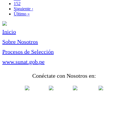
Page
152
Siguiente
Siguiente ›
página
Última
Último »
página
Inicio
Sobre Nosotros
Procesos de Selección
www.sunat.gob.pe
Conéctate con Nosotros en: