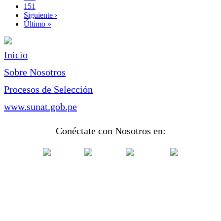
Page
151
Siguiente
Siguiente ›
página
Última
Último »
página
Inicio
Sobre Nosotros
Procesos de Selección
www.sunat.gob.pe
Conéctate con Nosotros en: