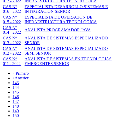
017 - 2022
INFRAESTRUCTURA TECNOLOGICA
CAS Nº
ESPECIALISTA DESARROLLO SISTEMAS E
016 - 2022
INTEGRACION SENIOR
CAS Nº
ESPECIALISTA DE OPERACION DE
015 - 2022
INFRAESTRUCTURA TECNOLOGICA
CAS Nº
ANALISTA PROGRAMADOR JAVA
014 - 2022
CAS Nº
ANALISTA DE SISTEMAS ESPECIALIZADO
013 - 2022
SENIOR
CAS Nº
ANALISTA DE SISTEMAS ESPECIALIZADO
012 - 2022
SEMI SENIOR
CAS Nº
ANALISTA DE SISTEMAS EN TECNOLOGIAS
011 - 2022
EMERGENTES SENIOR
Primera
« Primero
página
Página
‹ Anterior
Paginación
anterior
Page
143
Page
144
Page
145
Page
146
Página
147
actual
Page
148
Page
149
Page
150