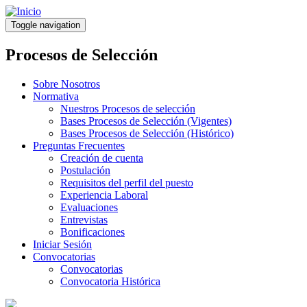
Pasar
al
Toggle navigation
contenido
principal
Procesos de Selección
Sobre Nosotros
Normativa
Nuestros Procesos de selección
Bases Procesos de Selección (Vigentes)
Bases Procesos de Selección (Histórico)
Preguntas Frecuentes
Creación de cuenta
Postulación
Requisitos del perfil del puesto
Experiencia Laboral
Evaluaciones
Entrevistas
Bonificaciones
Iniciar Sesión
Convocatorias
Convocatorias
Convocatoria Histórica