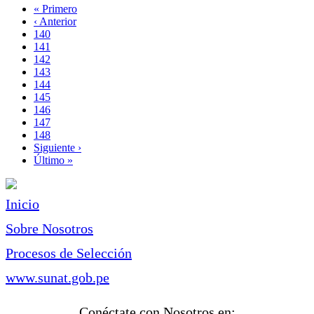
Primera
« Primero
página
Página
‹ Anterior
Paginación
anterior
Page
140
Page
141
Page
142
Page
143
Página
144
actual
Page
145
Page
146
Page
147
Page
148
Siguiente
Siguiente ›
página
Última
Último »
página
Inicio
Sobre Nosotros
Procesos de Selección
www.sunat.gob.pe
Conéctate con Nosotros en: