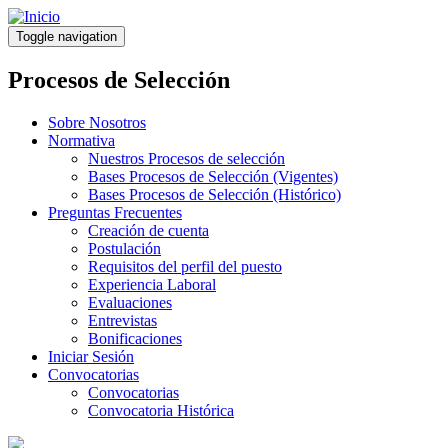
Pasar
al
Toggle navigation
contenido
principal
Procesos de Selección
Sobre Nosotros
Normativa
Nuestros Procesos de selección
Bases Procesos de Selección (Vigentes)
Bases Procesos de Selección (Histórico)
Preguntas Frecuentes
Creación de cuenta
Postulación
Requisitos del perfil del puesto
Experiencia Laboral
Evaluaciones
Entrevistas
Bonificaciones
Iniciar Sesión
Convocatorias
Convocatorias
Convocatoria Histórica