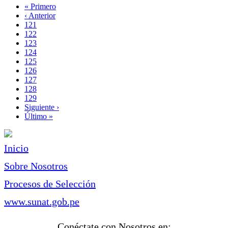
Primera
« Primero
página
Página
‹ Anterior
Paginación
anterior
Page
121
Page
122
Page
123
Page
124
Página
125
actual
Page
126
Page
127
Page
128
Page
129
Siguiente
Siguiente ›
página
Última
Último »
página
Inicio
Sobre Nosotros
Procesos de Selección
www.sunat.gob.pe
Conéctate con Nosotros en: