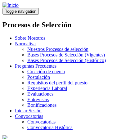
Pasar
al
Toggle navigation
contenido
principal
Procesos de Selección
Sobre Nosotros
Normativa
Nuestros Procesos de selección
Bases Procesos de Selección (Vigentes)
Bases Procesos de Selección (Histórico)
Preguntas Frecuentes
Creación de cuenta
Postulación
Requisitos del perfil del puesto
Experiencia Laboral
Evaluaciones
Entrevistas
Bonificaciones
Iniciar Sesión
Convocatorias
Convocatorias
Convocatoria Histórica