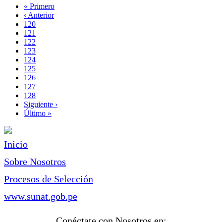
Primera
« Primero
página
Página
‹ Anterior
Paginación
anterior
Page
120
Page
121
Page
122
Page
123
Página
124
actual
Page
125
Page
126
Page
127
Page
128
Siguiente
Siguiente ›
página
Última
Último »
página
Inicio
Sobre Nosotros
Procesos de Selección
www.sunat.gob.pe
Conéctate con Nosotros en: