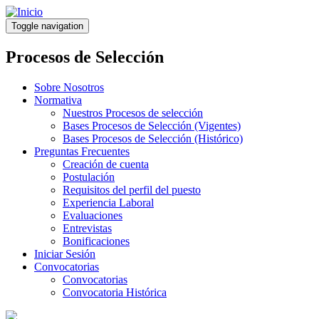
Pasar
al
Toggle navigation
contenido
principal
Procesos de Selección
Sobre Nosotros
Normativa
Nuestros Procesos de selección
Bases Procesos de Selección (Vigentes)
Bases Procesos de Selección (Histórico)
Preguntas Frecuentes
Creación de cuenta
Postulación
Requisitos del perfil del puesto
Experiencia Laboral
Evaluaciones
Entrevistas
Bonificaciones
Iniciar Sesión
Convocatorias
Convocatorias
Convocatoria Histórica