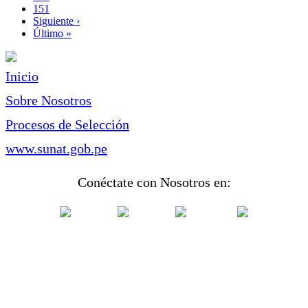
Page
151
Siguiente
Siguiente ›
página
Última
Último »
página
Inicio
Sobre Nosotros
Procesos de Selección
www.sunat.gob.pe
Conéctate con Nosotros en: