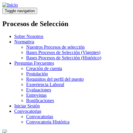
Pasar
al
Toggle navigation
contenido
principal
Procesos de Selección
Sobre Nosotros
Normativa
Nuestros Procesos de selección
Bases Procesos de Selección (Vigentes)
Bases Procesos de Selección (Histórico)
Preguntas Frecuentes
Creación de cuenta
Postulación
Requisitos del perfil del puesto
Experiencia Laboral
Evaluaciones
Entrevistas
Bonificaciones
Iniciar Sesión
Convocatorias
Convocatorias
Convocatoria Histórica