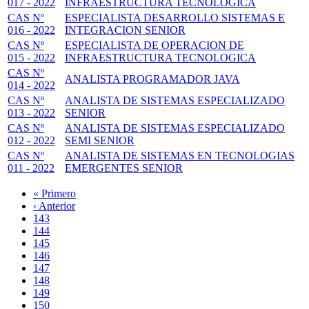
017 - 2022
INFRAESTRUCTURA TECNOLOGICA
CAS Nº
ESPECIALISTA DESARROLLO SISTEMAS E
016 - 2022
INTEGRACION SENIOR
CAS Nº
ESPECIALISTA DE OPERACION DE
015 - 2022
INFRAESTRUCTURA TECNOLOGICA
CAS Nº
ANALISTA PROGRAMADOR JAVA
014 - 2022
CAS Nº
ANALISTA DE SISTEMAS ESPECIALIZADO
013 - 2022
SENIOR
CAS Nº
ANALISTA DE SISTEMAS ESPECIALIZADO
012 - 2022
SEMI SENIOR
CAS Nº
ANALISTA DE SISTEMAS EN TECNOLOGIAS
011 - 2022
EMERGENTES SENIOR
Primera
« Primero
página
Página
‹ Anterior
Paginación
anterior
Page
143
Page
144
Page
145
Page
146
Página
147
actual
Page
148
Page
149
Page
150