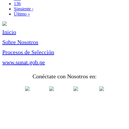
Page
136
Siguiente
Siguiente ›
página
Última
Último »
página
Inicio
Sobre Nosotros
Procesos de Selección
www.sunat.gob.pe
Conéctate con Nosotros en: