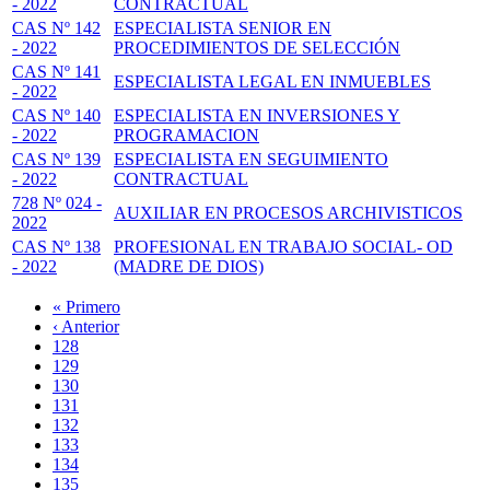
- 2022
CONTRACTUAL
CAS Nº 142
ESPECIALISTA SENIOR EN
- 2022
PROCEDIMIENTOS DE SELECCIÓN
CAS Nº 141
ESPECIALISTA LEGAL EN INMUEBLES
- 2022
CAS Nº 140
ESPECIALISTA EN INVERSIONES Y
- 2022
PROGRAMACION
CAS Nº 139
ESPECIALISTA EN SEGUIMIENTO
- 2022
CONTRACTUAL
728 Nº 024 -
AUXILIAR EN PROCESOS ARCHIVISTICOS
2022
CAS Nº 138
PROFESIONAL EN TRABAJO SOCIAL- OD
- 2022
(MADRE DE DIOS)
Primera
« Primero
página
Página
‹ Anterior
Paginación
anterior
Page
128
Page
129
Page
130
Page
131
Página
132
actual
Page
133
Page
134
Page
135