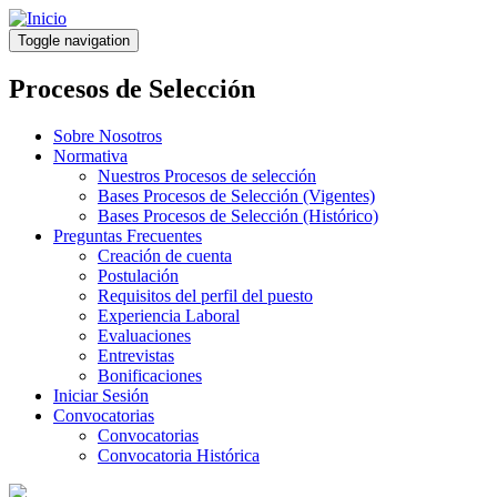
Pasar
al
Toggle navigation
contenido
principal
Procesos de Selección
Sobre Nosotros
Normativa
Nuestros Procesos de selección
Bases Procesos de Selección (Vigentes)
Bases Procesos de Selección (Histórico)
Preguntas Frecuentes
Creación de cuenta
Postulación
Requisitos del perfil del puesto
Experiencia Laboral
Evaluaciones
Entrevistas
Bonificaciones
Iniciar Sesión
Convocatorias
Convocatorias
Convocatoria Histórica