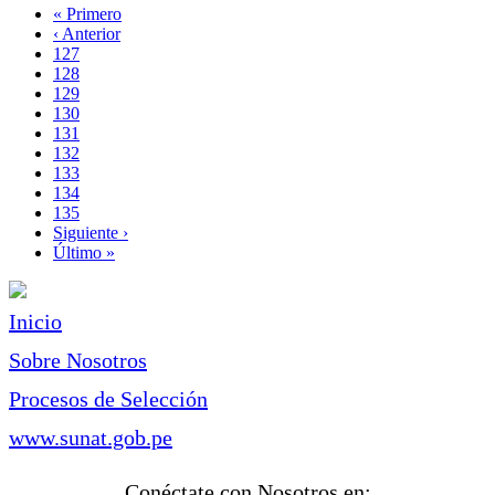
Primera
« Primero
página
Página
‹ Anterior
Paginación
anterior
Page
127
Page
128
Page
129
Page
130
Página
131
actual
Page
132
Page
133
Page
134
Page
135
Siguiente
Siguiente ›
página
Última
Último »
página
Inicio
Sobre Nosotros
Procesos de Selección
www.sunat.gob.pe
Conéctate con Nosotros en: