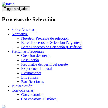
Pasar
al
Toggle navigation
contenido
principal
Procesos de Selección
Sobre Nosotros
Normativa
Nuestros Procesos de selección
Bases Procesos de Selección (Vigentes)
Bases Procesos de Selección (Histórico)
Preguntas Frecuentes
Creación de cuenta
Postulación
Requisitos del perfil del puesto
Experiencia Laboral
Evaluaciones
Entrevistas
Bonificaciones
Iniciar Sesión
Convocatorias
Convocatorias
Convocatoria Histórica