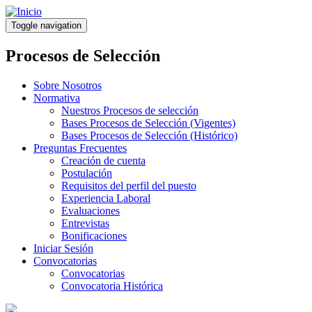
Pasar
al
Toggle navigation
contenido
principal
Procesos de Selección
Sobre Nosotros
Normativa
Nuestros Procesos de selección
Bases Procesos de Selección (Vigentes)
Bases Procesos de Selección (Histórico)
Preguntas Frecuentes
Creación de cuenta
Postulación
Requisitos del perfil del puesto
Experiencia Laboral
Evaluaciones
Entrevistas
Bonificaciones
Iniciar Sesión
Convocatorias
Convocatorias
Convocatoria Histórica