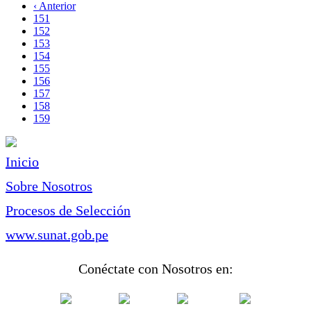
página
Página
‹ Anterior
Paginación
anterior
Page
151
Page
152
Page
153
Page
154
Page
155
Page
156
Page
157
Page
158
Página
159
actual
Inicio
Sobre Nosotros
Procesos de Selección
www.sunat.gob.pe
Conéctate con Nosotros en: