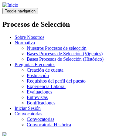
Pasar
al
Toggle navigation
contenido
principal
Procesos de Selección
Sobre Nosotros
Normativa
Nuestros Procesos de selección
Bases Procesos de Selección (Vigentes)
Bases Procesos de Selección (Histórico)
Preguntas Frecuentes
Creación de cuenta
Postulación
Requisitos del perfil del puesto
Experiencia Laboral
Evaluaciones
Entrevistas
Bonificaciones
Iniciar Sesión
Convocatorias
Convocatorias
Convocatoria Histórica