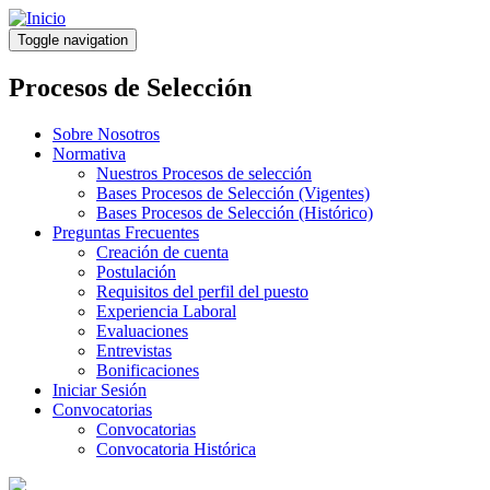
Pasar
al
Toggle navigation
contenido
principal
Procesos de Selección
Sobre Nosotros
Normativa
Nuestros Procesos de selección
Bases Procesos de Selección (Vigentes)
Bases Procesos de Selección (Histórico)
Preguntas Frecuentes
Creación de cuenta
Postulación
Requisitos del perfil del puesto
Experiencia Laboral
Evaluaciones
Entrevistas
Bonificaciones
Iniciar Sesión
Convocatorias
Convocatorias
Convocatoria Histórica