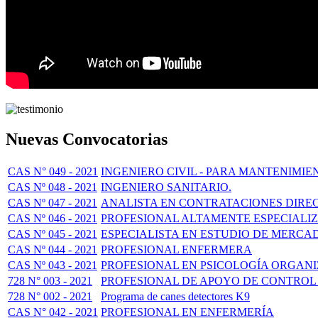
Nuevas Convocatorias
CAS N° 049 - 2021
INGENIERO CIVIL - PARA MANTENIMIE
CAS Nº 048 - 2021
INGENIERO SANITARIO.
CAS Nº 047 - 2021
ANALISTA EN CONTRATACIONES DIRE
CAS Nº 046 - 2021
PROFESIONAL ALTAMENTE ESPECIALI
CAS Nº 045 - 2021
ESPECIALISTA EN ESTUDIO DE MERCA
CAS Nº 044 - 2021
PROFESIONAL ENFERMERA
CAS Nº 043 - 2021
PROFESIONAL EN PSICOLOGÍA ORGAN
728 N° 003 - 2021
PROFESIONAL DE APOYO DE CONTROL DE
728 N° 002 - 2021
Programa de canes detectores K9
CAS N° 042 - 2021
PROFESIONAL EN ENFERMERÍA