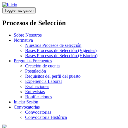
Pasar
al
Toggle navigation
contenido
principal
Procesos de Selección
Sobre Nosotros
Normativa
Nuestros Procesos de selección
Bases Procesos de Selección (Vigentes)
Bases Procesos de Selección (Histórico)
Preguntas Frecuentes
Creación de cuenta
Postulación
Requisitos del perfil del puesto
Experiencia Laboral
Evaluaciones
Entrevistas
Bonificaciones
Iniciar Sesión
Convocatorias
Convocatorias
Convocatoria Histórica