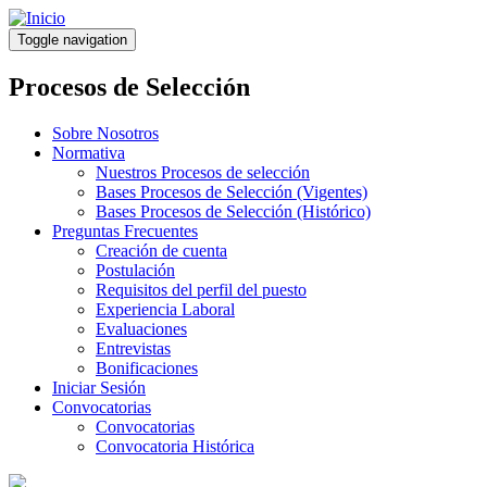
Pasar
al
Toggle navigation
contenido
principal
Procesos de Selección
Sobre Nosotros
Normativa
Nuestros Procesos de selección
Bases Procesos de Selección (Vigentes)
Bases Procesos de Selección (Histórico)
Preguntas Frecuentes
Creación de cuenta
Postulación
Requisitos del perfil del puesto
Experiencia Laboral
Evaluaciones
Entrevistas
Bonificaciones
Iniciar Sesión
Convocatorias
Convocatorias
Convocatoria Histórica