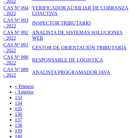
- 2022
CAS Nº 094
VERIFICADOR AUXILIAR DE COBRANZA
- 2022
COACTIVA
CAS Nº 093
INSPECTOR TRIBUTARIO
- 2022
CAS Nº 092
ANALISTA DE SISTEMAS SOLUCIONES
- 2022
WEB
CAS Nº 091
GESTOR DE ORIENTACIÓN TRIBUTARIA
- 2022
CAS Nº 090
RESPONSABLE DE LOGISTICA
- 2022
CAS Nº 089
ANALISTA PROGRAMADOR JAVA
- 2022
Primera
« Primero
página
Página
‹ Anterior
Paginación
anterior
Page
133
Page
134
Page
135
Page
136
Página
137
actual
Page
138
Page
139
Page
140