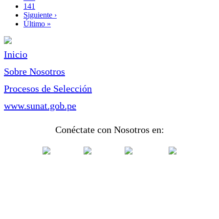
Page
141
Siguiente
Siguiente ›
página
Última
Último »
página
Inicio
Sobre Nosotros
Procesos de Selección
www.sunat.gob.pe
Conéctate con Nosotros en: