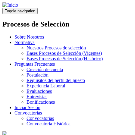
Pasar
al
Toggle navigation
contenido
principal
Procesos de Selección
Sobre Nosotros
Normativa
Nuestros Procesos de selección
Bases Procesos de Selección (Vigentes)
Bases Procesos de Selección (Histórico)
Preguntas Frecuentes
Creación de cuenta
Postulación
Requisitos del perfil del puesto
Experiencia Laboral
Evaluaciones
Entrevistas
Bonificaciones
Iniciar Sesión
Convocatorias
Convocatorias
Convocatoria Histórica