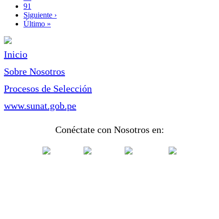
Page
91
Siguiente
Siguiente ›
página
Última
Último »
página
Inicio
Sobre Nosotros
Procesos de Selección
www.sunat.gob.pe
Conéctate con Nosotros en: