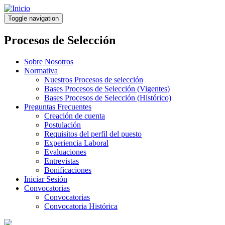
Pasar
al
Toggle navigation
contenido
principal
Procesos de Selección
Sobre Nosotros
Normativa
Nuestros Procesos de selección
Bases Procesos de Selección (Vigentes)
Bases Procesos de Selección (Histórico)
Preguntas Frecuentes
Creación de cuenta
Postulación
Requisitos del perfil del puesto
Experiencia Laboral
Evaluaciones
Entrevistas
Bonificaciones
Iniciar Sesión
Convocatorias
Convocatorias
Convocatoria Histórica