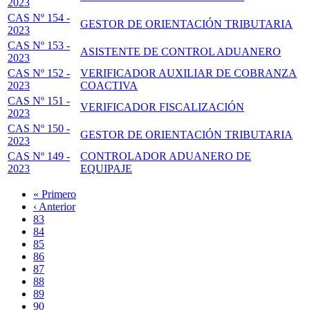
2023
CAS Nº 154 -
GESTOR DE ORIENTACIÓN TRIBUTARIA
2023
CAS Nº 153 -
ASISTENTE DE CONTROL ADUANERO
2023
CAS Nº 152 -
VERIFICADOR AUXILIAR DE COBRANZA
2023
COACTIVA
CAS Nº 151 -
VERIFICADOR FISCALIZACIÓN
2023
CAS Nº 150 -
GESTOR DE ORIENTACIÓN TRIBUTARIA
2023
CAS Nº 149 -
CONTROLADOR ADUANERO DE
2023
EQUIPAJE
Primera
« Primero
página
Página
‹ Anterior
Paginación
anterior
Page
83
Page
84
Page
85
Page
86
Página
87
actual
Page
88
Page
89
Page
90