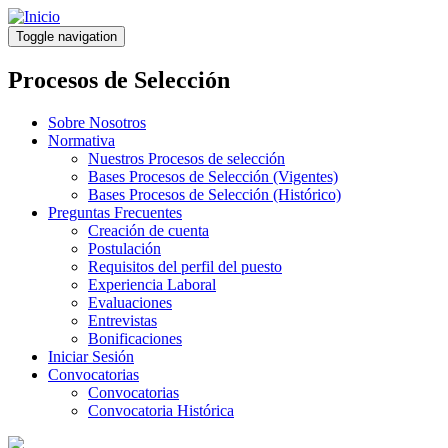
Pasar
al
Toggle navigation
contenido
principal
Procesos de Selección
Sobre Nosotros
Normativa
Nuestros Procesos de selección
Bases Procesos de Selección (Vigentes)
Bases Procesos de Selección (Histórico)
Preguntas Frecuentes
Creación de cuenta
Postulación
Requisitos del perfil del puesto
Experiencia Laboral
Evaluaciones
Entrevistas
Bonificaciones
Iniciar Sesión
Convocatorias
Convocatorias
Convocatoria Histórica