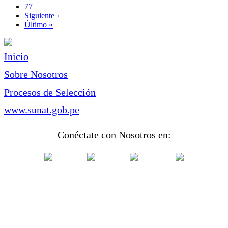
Page
77
Siguiente
Siguiente ›
página
Última
Último »
página
Inicio
Sobre Nosotros
Procesos de Selección
www.sunat.gob.pe
Conéctate con Nosotros en: