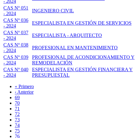
- 2024
CAS Nº 051
INGENIERO CIVIL
- 2024
CAS Nº 036
ESPECIALISTA EN GESTIÓN DE SERVICIOS
- 2024
CAS Nº 037
ESPECIALISTA - ARQUITECTO
- 2024
CAS Nº 038
PROFESIONAL EN MANTENIMIENTO
- 2024
CAS Nº 039
PROFESIONAL DE ACONDICIONAMIENTO Y
- 2024
REMODELACIÓN
CAS Nº 040
ESPECIALISTA EN GESTIÓN FINANCIERA Y
- 2024
PRESUPUESTAL
Primera
« Primero
página
Página
‹ Anterior
Paginación
anterior
Page
69
Page
70
Page
71
Page
72
Página
73
actual
Page
74
Page
75
Page
76