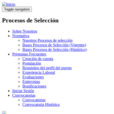
Pasar
al
Toggle navigation
contenido
principal
Procesos de Selección
Sobre Nosotros
Normativa
Nuestros Procesos de selección
Bases Procesos de Selección (Vigentes)
Bases Procesos de Selección (Histórico)
Preguntas Frecuentes
Creación de cuenta
Postulación
Requisitos del perfil del puesto
Experiencia Laboral
Evaluaciones
Entrevistas
Bonificaciones
Iniciar Sesión
Convocatorias
Convocatorias
Convocatoria Histórica