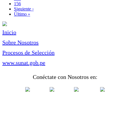
Page
156
Siguiente
Siguiente ›
página
Última
Último »
página
Inicio
Sobre Nosotros
Procesos de Selección
www.sunat.gob.pe
Conéctate con Nosotros en: