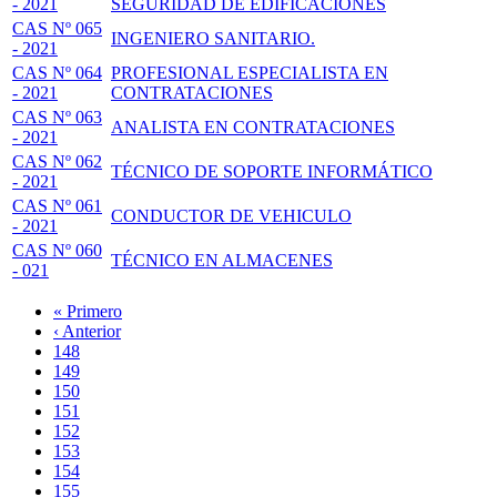
- 2021
SEGURIDAD DE EDIFICACIONES
CAS Nº 065
INGENIERO SANITARIO.
- 2021
CAS Nº 064
PROFESIONAL ESPECIALISTA EN
- 2021
CONTRATACIONES
CAS Nº 063
ANALISTA EN CONTRATACIONES
- 2021
CAS Nº 062
TÉCNICO DE SOPORTE INFORMÁTICO
- 2021
CAS Nº 061
CONDUCTOR DE VEHICULO
- 2021
CAS Nº 060
TÉCNICO EN ALMACENES
- 021
Primera
« Primero
página
Página
‹ Anterior
Paginación
anterior
Page
148
Page
149
Page
150
Page
151
Página
152
actual
Page
153
Page
154
Page
155