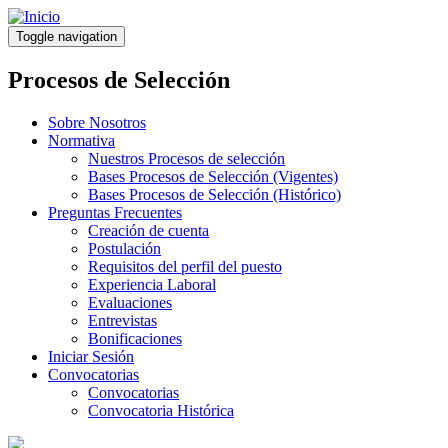
Pasar
al
Toggle navigation
contenido
principal
Procesos de Selección
Sobre Nosotros
Normativa
Nuestros Procesos de selección
Bases Procesos de Selección (Vigentes)
Bases Procesos de Selección (Histórico)
Preguntas Frecuentes
Creación de cuenta
Postulación
Requisitos del perfil del puesto
Experiencia Laboral
Evaluaciones
Entrevistas
Bonificaciones
Iniciar Sesión
Convocatorias
Convocatorias
Convocatoria Histórica