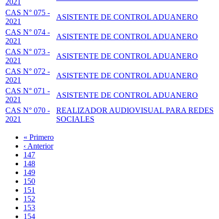
2021
CAS N° 075 -
ASISTENTE DE CONTROL ADUANERO
2021
CAS N° 074 -
ASISTENTE DE CONTROL ADUANERO
2021
CAS N° 073 -
ASISTENTE DE CONTROL ADUANERO
2021
CAS N° 072 -
ASISTENTE DE CONTROL ADUANERO
2021
CAS N° 071 -
ASISTENTE DE CONTROL ADUANERO
2021
CAS N° 070 -
REALIZADOR AUDIOVISUAL PARA REDES
2021
SOCIALES
Primera
« Primero
página
Página
‹ Anterior
Paginación
anterior
Page
147
Page
148
Page
149
Page
150
Página
151
actual
Page
152
Page
153
Page
154