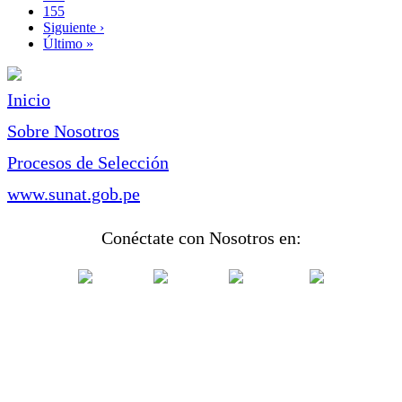
Page
155
Siguiente
Siguiente ›
página
Última
Último »
página
Inicio
Sobre Nosotros
Procesos de Selección
www.sunat.gob.pe
Conéctate con Nosotros en: