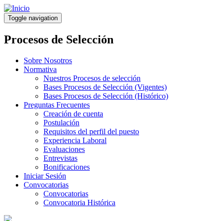
Pasar
al
Toggle navigation
contenido
principal
Procesos de Selección
Sobre Nosotros
Normativa
Nuestros Procesos de selección
Bases Procesos de Selección (Vigentes)
Bases Procesos de Selección (Histórico)
Preguntas Frecuentes
Creación de cuenta
Postulación
Requisitos del perfil del puesto
Experiencia Laboral
Evaluaciones
Entrevistas
Bonificaciones
Iniciar Sesión
Convocatorias
Convocatorias
Convocatoria Histórica