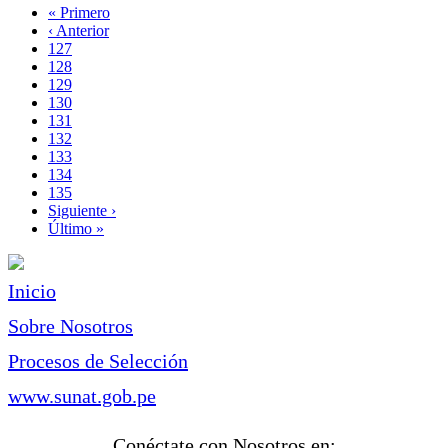
Primera
« Primero
página
Página
‹ Anterior
Paginación
anterior
Page
127
Page
128
Page
129
Page
130
Página
131
actual
Page
132
Page
133
Page
134
Page
135
Siguiente
Siguiente ›
página
Última
Último »
página
Inicio
Sobre Nosotros
Procesos de Selección
www.sunat.gob.pe
Conéctate con Nosotros en: