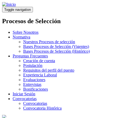
Pasar
al
Toggle navigation
contenido
principal
Procesos de Selección
Sobre Nosotros
Normativa
Nuestros Procesos de selección
Bases Procesos de Selección (Vigentes)
Bases Procesos de Selección (Histórico)
Preguntas Frecuentes
Creación de cuenta
Postulación
Requisitos del perfil del puesto
Experiencia Laboral
Evaluaciones
Entrevistas
Bonificaciones
Iniciar Sesión
Convocatorias
Convocatorias
Convocatoria Histórica