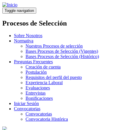
Pasar
al
Toggle navigation
contenido
principal
Procesos de Selección
Sobre Nosotros
Normativa
Nuestros Procesos de selección
Bases Procesos de Selección (Vigentes)
Bases Procesos de Selección (Histórico)
Preguntas Frecuentes
Creación de cuenta
Postulación
Requisitos del perfil del puesto
Experiencia Laboral
Evaluaciones
Entrevistas
Bonificaciones
Iniciar Sesión
Convocatorias
Convocatorias
Convocatoria Histórica