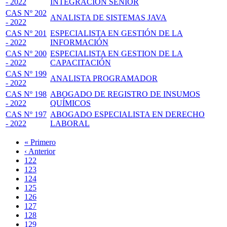
- 2022
INTEGRACIÓN SENIOR
CAS Nº 202
ANALISTA DE SISTEMAS JAVA
- 2022
CAS Nº 201
ESPECIALISTA EN GESTIÓN DE LA
- 2022
INFORMACIÓN
CAS Nº 200
ESPECIALISTA EN GESTION DE LA
- 2022
CAPACITACIÓN
CAS Nº 199
ANALISTA PROGRAMADOR
- 2022
CAS Nº 198
ABOGADO DE REGISTRO DE INSUMOS
- 2022
QUÍMICOS
CAS Nº 197
ABOGADO ESPECIALISTA EN DERECHO
- 2022
LABORAL
Primera
« Primero
página
Página
‹ Anterior
Paginación
anterior
Page
122
Page
123
Page
124
Page
125
Página
126
actual
Page
127
Page
128
Page
129