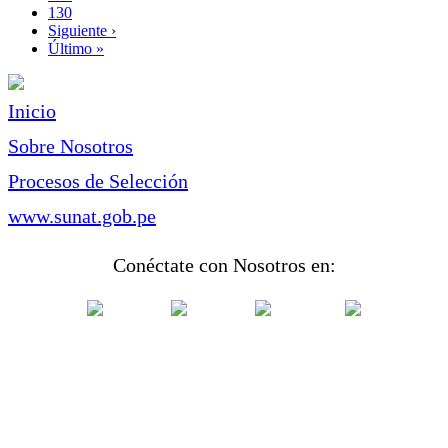
Page
130
Siguiente
Siguiente ›
página
Última
Último »
página
Inicio
Sobre Nosotros
Procesos de Selección
www.sunat.gob.pe
Conéctate con Nosotros en: