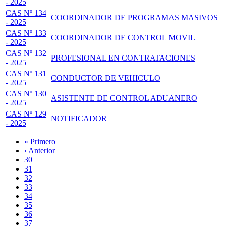
- 2025
CAS Nº 134
COORDINADOR DE PROGRAMAS MASIVOS
- 2025
CAS Nº 133
COORDINADOR DE CONTROL MOVIL
- 2025
CAS Nº 132
PROFESIONAL EN CONTRATACIONES
- 2025
CAS Nº 131
CONDUCTOR DE VEHICULO
- 2025
CAS Nº 130
ASISTENTE DE CONTROL ADUANERO
- 2025
CAS Nº 129
NOTIFICADOR
- 2025
Primera
« Primero
página
Página
‹ Anterior
Paginación
anterior
Page
30
Page
31
Page
32
Page
33
Página
34
actual
Page
35
Page
36
Page
37