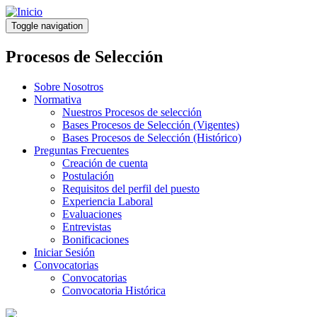
Pasar
al
Toggle navigation
contenido
principal
Procesos de Selección
Sobre Nosotros
Normativa
Nuestros Procesos de selección
Bases Procesos de Selección (Vigentes)
Bases Procesos de Selección (Histórico)
Preguntas Frecuentes
Creación de cuenta
Postulación
Requisitos del perfil del puesto
Experiencia Laboral
Evaluaciones
Entrevistas
Bonificaciones
Iniciar Sesión
Convocatorias
Convocatorias
Convocatoria Histórica