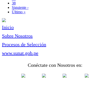
Page
38
Siguiente
Siguiente ›
página
Última
Último »
página
Inicio
Sobre Nosotros
Procesos de Selección
www.sunat.gob.pe
Conéctate con Nosotros en: