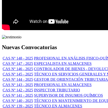
Nuevas Convocatorias
CAS Nº 148 - 2025
PROFESIONAL EN ANÁLISIS FISICO-QU
CAS Nº 147 - 2025
ESPECIALISTA EN ALMACENES
CAS Nº 146 - 2025
CONTROLADOR DE BIENES - DEVOLUCI
CAS Nº 145 - 2025
TÉCNICO EN SERVICIOS GENERALES Y
CAS Nº 144 - 2025
GESTOR DE ORIENTACIÓN TRIBUTARIA 
CAS Nº 143 - 2025
PROFESIONAL EN ALMACENES
CAS Nº 142 - 2025
INSPECTOR TRIBUTARIO
CAS Nº 141 - 2025
SUPERVISOR DE INSUMOS QUÍMICOS
CAS Nº 140 - 2025
TÉCNICO EN MANTENIMIENTO DE EQUI
CAS Nº 139 - 2025
TÉCNICO EN ALMACENES