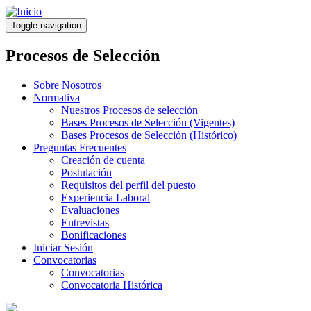
Pasar
al
Toggle navigation
contenido
principal
Procesos de Selección
Sobre Nosotros
Normativa
Nuestros Procesos de selección
Bases Procesos de Selección (Vigentes)
Bases Procesos de Selección (Histórico)
Preguntas Frecuentes
Creación de cuenta
Postulación
Requisitos del perfil del puesto
Experiencia Laboral
Evaluaciones
Entrevistas
Bonificaciones
Iniciar Sesión
Convocatorias
Convocatorias
Convocatoria Histórica