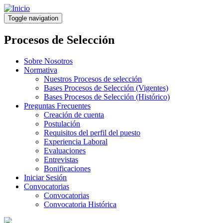
Pasar
al
Toggle navigation
contenido
principal
Procesos de Selección
Sobre Nosotros
Normativa
Nuestros Procesos de selección
Bases Procesos de Selección (Vigentes)
Bases Procesos de Selección (Histórico)
Preguntas Frecuentes
Creación de cuenta
Postulación
Requisitos del perfil del puesto
Experiencia Laboral
Evaluaciones
Entrevistas
Bonificaciones
Iniciar Sesión
Convocatorias
Convocatorias
Convocatoria Histórica