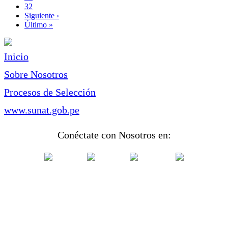
Page
32
Siguiente
Siguiente ›
página
Última
Último »
página
Inicio
Sobre Nosotros
Procesos de Selección
www.sunat.gob.pe
Conéctate con Nosotros en: