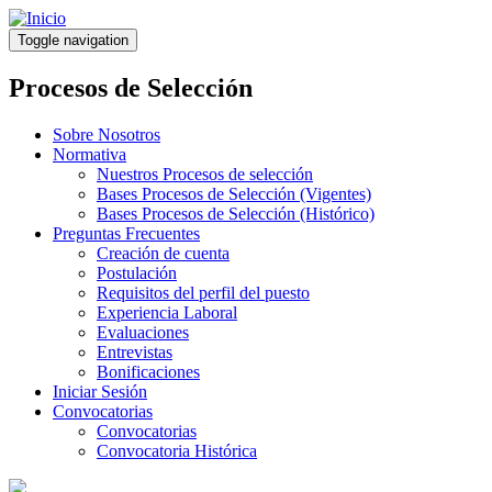
Pasar
al
Toggle navigation
contenido
principal
Procesos de Selección
Sobre Nosotros
Normativa
Nuestros Procesos de selección
Bases Procesos de Selección (Vigentes)
Bases Procesos de Selección (Histórico)
Preguntas Frecuentes
Creación de cuenta
Postulación
Requisitos del perfil del puesto
Experiencia Laboral
Evaluaciones
Entrevistas
Bonificaciones
Iniciar Sesión
Convocatorias
Convocatorias
Convocatoria Histórica