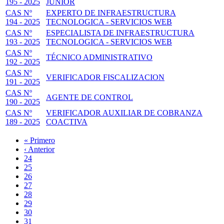
195 - 2025
JUNIOR
CAS Nº
EXPERTO DE INFRAESTRUCTURA
194 - 2025
TECNOLOGICA - SERVICIOS WEB
CAS Nº
ESPECIALISTA DE INFRAESTRUCTURA
193 - 2025
TECNOLOGICA - SERVICIOS WEB
CAS Nº
TÉCNICO ADMINISTRATIVO
192 - 2025
CAS Nº
VERIFICADOR FISCALIZACION
191 - 2025
CAS Nº
AGENTE DE CONTROL
190 - 2025
CAS Nº
VERIFICADOR AUXILIAR DE COBRANZA
189 - 2025
COACTIVA
Primera
« Primero
página
Página
‹ Anterior
Paginación
anterior
Page
24
Page
25
Page
26
Page
27
Página
28
actual
Page
29
Page
30
Page
31