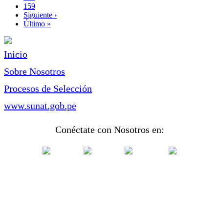
actual
Page
159
Siguiente
Siguiente ›
página
Última
Último »
página
Inicio
Sobre Nosotros
Procesos de Selección
www.sunat.gob.pe
Conéctate con Nosotros en: