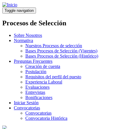
Pasar
al
Toggle navigation
contenido
principal
Procesos de Selección
Sobre Nosotros
Normativa
Nuestros Procesos de selección
Bases Procesos de Selección (Vigentes)
Bases Procesos de Selección (Histórico)
Preguntas Frecuentes
Creación de cuenta
Postulación
Requisitos del perfil del puesto
Experiencia Laboral
Evaluaciones
Entrevistas
Bonificaciones
Iniciar Sesión
Convocatorias
Convocatorias
Convocatoria Histórica