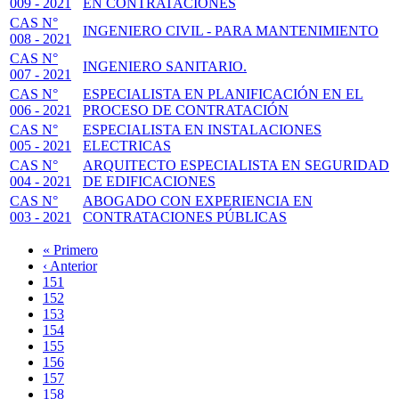
009 - 2021
EN CONTRATACIONES
CAS N°
INGENIERO CIVIL - PARA MANTENIMIENTO
008 - 2021
CAS N°
INGENIERO SANITARIO.
007 - 2021
CAS N°
ESPECIALISTA EN PLANIFICACIÓN EN EL
006 - 2021
PROCESO DE CONTRATACIÓN
CAS N°
ESPECIALISTA EN INSTALACIONES
005 - 2021
ELECTRICAS
CAS N°
ARQUITECTO ESPECIALISTA EN SEGURIDAD
004 - 2021
DE EDIFICACIONES
CAS N°
ABOGADO CON EXPERIENCIA EN
003 - 2021
CONTRATACIONES PÚBLICAS
Primera
« Primero
página
Página
‹ Anterior
Paginación
anterior
Page
151
Page
152
Page
153
Page
154
Page
155
Page
156
Page
157
Página
158