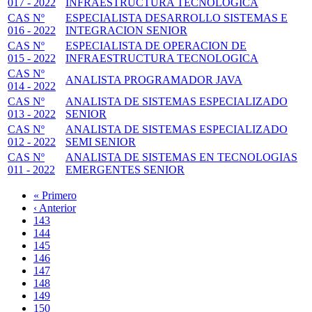
017 - 2022
INFRAESTRUCTURA TECNOLOGICA
CAS Nº
ESPECIALISTA DESARROLLO SISTEMAS E
016 - 2022
INTEGRACION SENIOR
CAS Nº
ESPECIALISTA DE OPERACION DE
015 - 2022
INFRAESTRUCTURA TECNOLOGICA
CAS Nº
ANALISTA PROGRAMADOR JAVA
014 - 2022
CAS Nº
ANALISTA DE SISTEMAS ESPECIALIZADO
013 - 2022
SENIOR
CAS Nº
ANALISTA DE SISTEMAS ESPECIALIZADO
012 - 2022
SEMI SENIOR
CAS Nº
ANALISTA DE SISTEMAS EN TECNOLOGIAS
011 - 2022
EMERGENTES SENIOR
Primera
« Primero
página
Página
‹ Anterior
Paginación
anterior
Page
143
Page
144
Page
145
Page
146
Página
147
actual
Page
148
Page
149
Page
150