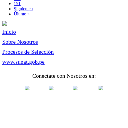
Page
151
Siguiente
Siguiente ›
página
Última
Último »
página
Inicio
Sobre Nosotros
Procesos de Selección
www.sunat.gob.pe
Conéctate con Nosotros en: