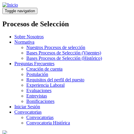
Pasar
al
Toggle navigation
contenido
principal
Procesos de Selección
Sobre Nosotros
Normativa
Nuestros Procesos de selección
Bases Procesos de Selección (Vigentes)
Bases Procesos de Selección (Histórico)
Preguntas Frecuentes
Creación de cuenta
Postulación
Requisitos del perfil del puesto
Experiencia Laboral
Evaluaciones
Entrevistas
Bonificaciones
Iniciar Sesión
Convocatorias
Convocatorias
Convocatoria Histórica