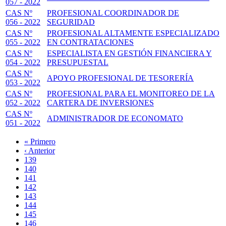
057 - 2022
CAS Nº
PROFESIONAL COORDINADOR DE
056 - 2022
SEGURIDAD
CAS Nº
PROFESIONAL ALTAMENTE ESPECIALIZADO
055 - 2022
EN CONTRATACIONES
CAS Nº
ESPECIALISTA EN GESTIÓN FINANCIERA Y
054 - 2022
PRESUPUESTAL
CAS Nº
APOYO PROFESIONAL DE TESORERÍA
053 - 2022
CAS Nº
PROFESIONAL PARA EL MONITOREO DE LA
052 - 2022
CARTERA DE INVERSIONES
CAS Nº
ADMINISTRADOR DE ECONOMATO
051 - 2022
Primera
« Primero
página
Página
‹ Anterior
Paginación
anterior
Page
139
Page
140
Page
141
Page
142
Página
143
actual
Page
144
Page
145
Page
146