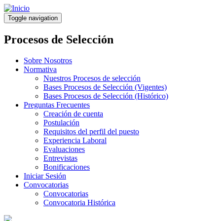
Pasar
al
Toggle navigation
contenido
principal
Procesos de Selección
Sobre Nosotros
Normativa
Nuestros Procesos de selección
Bases Procesos de Selección (Vigentes)
Bases Procesos de Selección (Histórico)
Preguntas Frecuentes
Creación de cuenta
Postulación
Requisitos del perfil del puesto
Experiencia Laboral
Evaluaciones
Entrevistas
Bonificaciones
Iniciar Sesión
Convocatorias
Convocatorias
Convocatoria Histórica