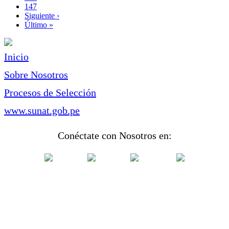
Page
147
Siguiente
Siguiente ›
página
Última
Último »
página
Inicio
Sobre Nosotros
Procesos de Selección
www.sunat.gob.pe
Conéctate con Nosotros en: