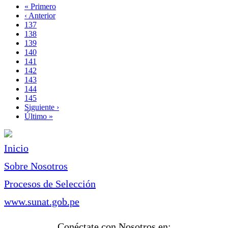
Primera
« Primero
página
Página
‹ Anterior
Paginación
anterior
Page
137
Page
138
Page
139
Page
140
Página
141
actual
Page
142
Page
143
Page
144
Page
145
Siguiente
Siguiente ›
página
Última
Último »
página
Inicio
Sobre Nosotros
Procesos de Selección
www.sunat.gob.pe
Conéctate con Nosotros en: