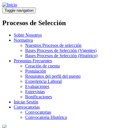
Pasar
al
Toggle navigation
contenido
principal
Procesos de Selección
Sobre Nosotros
Normativa
Nuestros Procesos de selección
Bases Procesos de Selección (Vigentes)
Bases Procesos de Selección (Histórico)
Preguntas Frecuentes
Creación de cuenta
Postulación
Requisitos del perfil del puesto
Experiencia Laboral
Evaluaciones
Entrevistas
Bonificaciones
Iniciar Sesión
Convocatorias
Convocatorias
Convocatoria Histórica