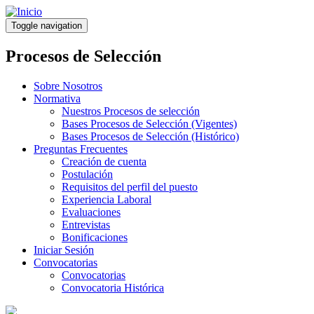
Pasar
al
Toggle navigation
contenido
principal
Procesos de Selección
Sobre Nosotros
Normativa
Nuestros Procesos de selección
Bases Procesos de Selección (Vigentes)
Bases Procesos de Selección (Histórico)
Preguntas Frecuentes
Creación de cuenta
Postulación
Requisitos del perfil del puesto
Experiencia Laboral
Evaluaciones
Entrevistas
Bonificaciones
Iniciar Sesión
Convocatorias
Convocatorias
Convocatoria Histórica