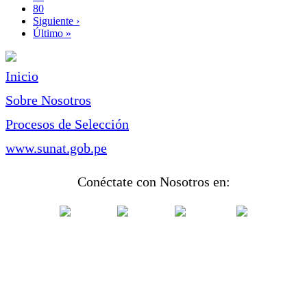
Page
80
Siguiente
Siguiente ›
página
Última
Último »
página
Inicio
Sobre Nosotros
Procesos de Selección
www.sunat.gob.pe
Conéctate con Nosotros en: