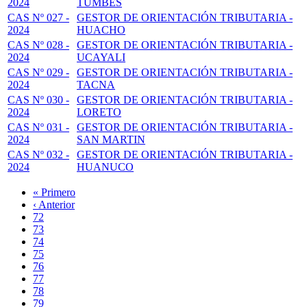
2024
TUMBES
CAS Nº 027 -
GESTOR DE ORIENTACIÓN TRIBUTARIA -
2024
HUACHO
CAS Nº 028 -
GESTOR DE ORIENTACIÓN TRIBUTARIA -
2024
UCAYALI
CAS Nº 029 -
GESTOR DE ORIENTACIÓN TRIBUTARIA -
2024
TACNA
CAS Nº 030 -
GESTOR DE ORIENTACIÓN TRIBUTARIA -
2024
LORETO
CAS Nº 031 -
GESTOR DE ORIENTACIÓN TRIBUTARIA -
2024
SAN MARTIN
CAS Nº 032 -
GESTOR DE ORIENTACIÓN TRIBUTARIA -
2024
HUANUCO
Primera
« Primero
página
Página
‹ Anterior
Paginación
anterior
Page
72
Page
73
Page
74
Page
75
Página
76
actual
Page
77
Page
78
Page
79