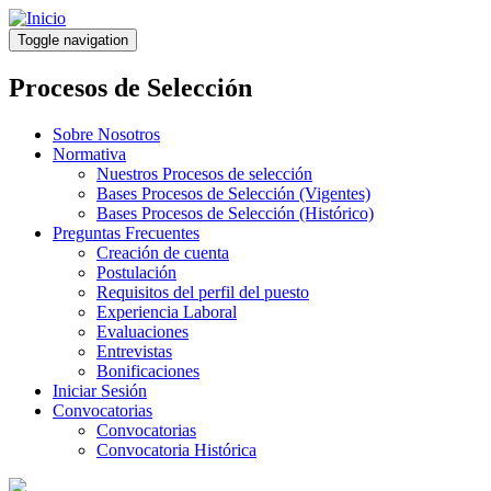
Pasar
al
Toggle navigation
contenido
principal
Procesos de Selección
Sobre Nosotros
Normativa
Nuestros Procesos de selección
Bases Procesos de Selección (Vigentes)
Bases Procesos de Selección (Histórico)
Preguntas Frecuentes
Creación de cuenta
Postulación
Requisitos del perfil del puesto
Experiencia Laboral
Evaluaciones
Entrevistas
Bonificaciones
Iniciar Sesión
Convocatorias
Convocatorias
Convocatoria Histórica