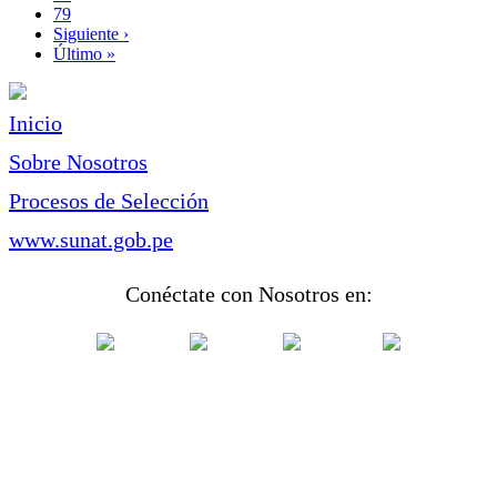
Page
79
Siguiente
Siguiente ›
página
Última
Último »
página
Inicio
Sobre Nosotros
Procesos de Selección
www.sunat.gob.pe
Conéctate con Nosotros en: