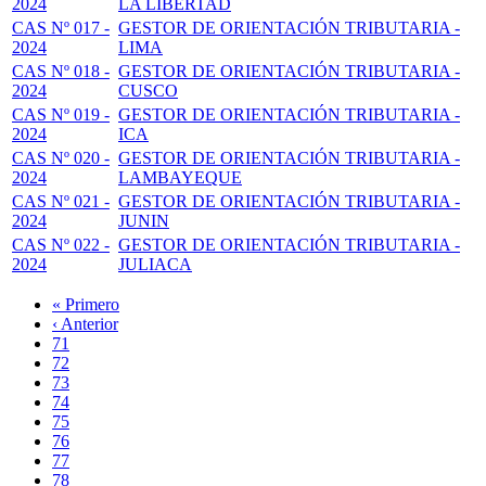
2024
LA LIBERTAD
CAS Nº 017 -
GESTOR DE ORIENTACIÓN TRIBUTARIA -
2024
LIMA
CAS Nº 018 -
GESTOR DE ORIENTACIÓN TRIBUTARIA -
2024
CUSCO
CAS Nº 019 -
GESTOR DE ORIENTACIÓN TRIBUTARIA -
2024
ICA
CAS Nº 020 -
GESTOR DE ORIENTACIÓN TRIBUTARIA -
2024
LAMBAYEQUE
CAS Nº 021 -
GESTOR DE ORIENTACIÓN TRIBUTARIA -
2024
JUNIN
CAS Nº 022 -
GESTOR DE ORIENTACIÓN TRIBUTARIA -
2024
JULIACA
Primera
« Primero
página
Página
‹ Anterior
Paginación
anterior
Page
71
Page
72
Page
73
Page
74
Página
75
actual
Page
76
Page
77
Page
78