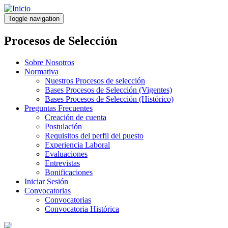
Pasar
al
Toggle navigation
contenido
principal
Procesos de Selección
Sobre Nosotros
Normativa
Nuestros Procesos de selección
Bases Procesos de Selección (Vigentes)
Bases Procesos de Selección (Histórico)
Preguntas Frecuentes
Creación de cuenta
Postulación
Requisitos del perfil del puesto
Experiencia Laboral
Evaluaciones
Entrevistas
Bonificaciones
Iniciar Sesión
Convocatorias
Convocatorias
Convocatoria Histórica