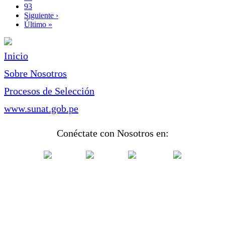
Page
93
Siguiente
Siguiente ›
página
Última
Último »
página
Inicio
Sobre Nosotros
Procesos de Selección
www.sunat.gob.pe
Conéctate con Nosotros en: