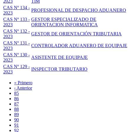
2023
TIM
CAS Nº 134 -
PROFESIONAL DE DESPACHO ADUANERO
2023
CAS Nº 133 -
GESTOR ESPECIALIZADO DE
2023
ORIENTACION INFORMATICA
CAS Nº 132 -
GESTOR DE ORIENTACIÓN TRIBUTARIA
2023
CAS Nº 131 -
CONTROLADOR ADUANERO DE EQUIPAJE
2023
CAS Nº 130 -
ASISTENTE DE EQUIPAJE
2023
CAS Nº 129 -
INSPECTOR TRIBUTARIO
2023
Primera
« Primero
página
Página
‹ Anterior
Paginación
anterior
Page
85
Page
86
Page
87
Page
88
Página
89
actual
Page
90
Page
91
Page
92