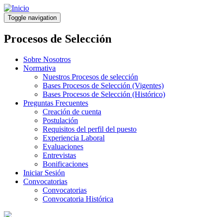
Pasar
al
Toggle navigation
contenido
principal
Procesos de Selección
Sobre Nosotros
Normativa
Nuestros Procesos de selección
Bases Procesos de Selección (Vigentes)
Bases Procesos de Selección (Histórico)
Preguntas Frecuentes
Creación de cuenta
Postulación
Requisitos del perfil del puesto
Experiencia Laboral
Evaluaciones
Entrevistas
Bonificaciones
Iniciar Sesión
Convocatorias
Convocatorias
Convocatoria Histórica