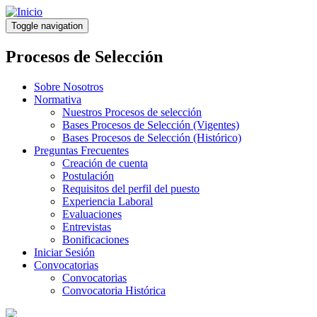
Pasar
al
Toggle navigation
contenido
principal
Procesos de Selección
Sobre Nosotros
Normativa
Nuestros Procesos de selección
Bases Procesos de Selección (Vigentes)
Bases Procesos de Selección (Histórico)
Preguntas Frecuentes
Creación de cuenta
Postulación
Requisitos del perfil del puesto
Experiencia Laboral
Evaluaciones
Entrevistas
Bonificaciones
Iniciar Sesión
Convocatorias
Convocatorias
Convocatoria Histórica