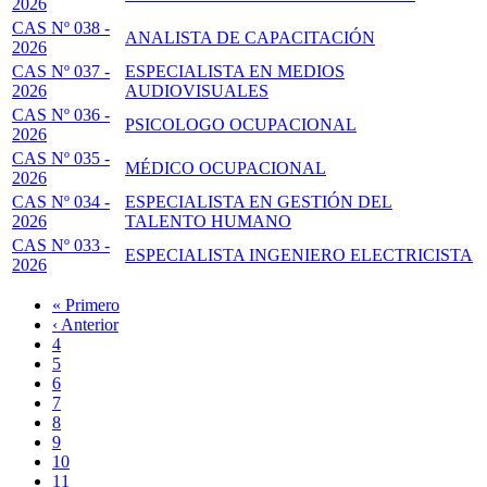
2026
CAS Nº 038 -
ANALISTA DE CAPACITACIÓN
2026
CAS Nº 037 -
ESPECIALISTA EN MEDIOS
2026
AUDIOVISUALES
CAS Nº 036 -
PSICOLOGO OCUPACIONAL
2026
CAS Nº 035 -
MÉDICO OCUPACIONAL
2026
CAS Nº 034 -
ESPECIALISTA EN GESTIÓN DEL
2026
TALENTO HUMANO
CAS Nº 033 -
ESPECIALISTA INGENIERO ELECTRICISTA
2026
Primera
« Primero
página
Página
‹ Anterior
Paginación
anterior
Page
4
Page
5
Page
6
Page
7
Página
8
actual
Page
9
Page
10
Page
11