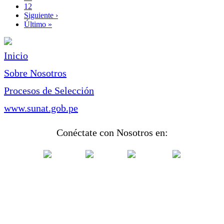
Page
12
Siguiente
Siguiente ›
página
Última
Último »
página
Inicio
Sobre Nosotros
Procesos de Selección
www.sunat.gob.pe
Conéctate con Nosotros en: