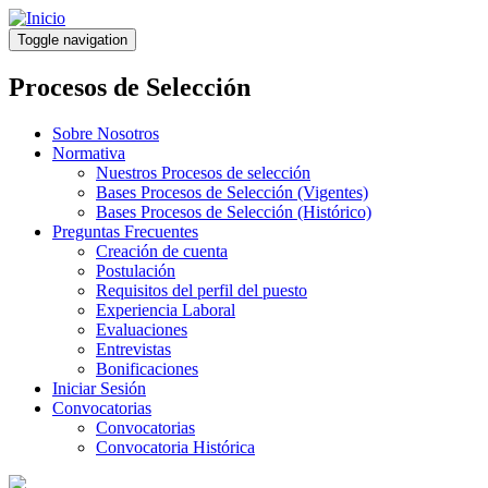
Pasar
al
Toggle navigation
contenido
principal
Procesos de Selección
Sobre Nosotros
Normativa
Nuestros Procesos de selección
Bases Procesos de Selección (Vigentes)
Bases Procesos de Selección (Histórico)
Preguntas Frecuentes
Creación de cuenta
Postulación
Requisitos del perfil del puesto
Experiencia Laboral
Evaluaciones
Entrevistas
Bonificaciones
Iniciar Sesión
Convocatorias
Convocatorias
Convocatoria Histórica