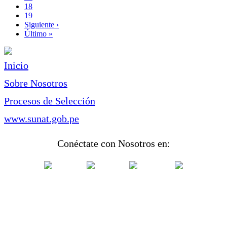
Page
18
Page
19
Siguiente
Siguiente ›
página
Última
Último »
página
Inicio
Sobre Nosotros
Procesos de Selección
www.sunat.gob.pe
Conéctate con Nosotros en: