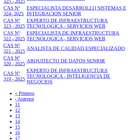
325 - 2025
CAS Nº
ESPECIALISTA DESARROLLO SISTEMAS E
324- 2025
INTEGRACION SENIOR
CAS Nº
EXPERTO DE INFRAESTRUCTURA
323 - 2025
TECNOLOGICA - SERVICIOS WEB
CAS Nº
ESPECIALISTA DE INFRAESTRUCTURA
322 - 2025
TECNOLOGICA - SERVICIOS WEB
CAS Nº
ANALISTA DE CALIDAD ESPECIALIZADO
321 - 2025
CAS Nº
ARQUITECTO DE DATOS SENIOR
320 - 2025
EXPERTO DE INFRAESTRUCTURA
CAS Nº
TECNOLOGICA - INTELIGENCIA DE
319 - 2025
NEGOCIOS
Primera
« Primero
página
Página
‹ Anterior
Paginación
anterior
Page
11
Page
12
Page
13
Page
14
Página
15
actual
Page
16
Page
17