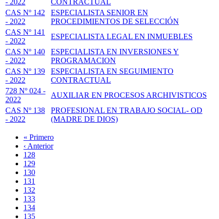
- 2022
CONTRACTUAL
CAS Nº 142
ESPECIALISTA SENIOR EN
- 2022
PROCEDIMIENTOS DE SELECCIÓN
CAS Nº 141
ESPECIALISTA LEGAL EN INMUEBLES
- 2022
CAS Nº 140
ESPECIALISTA EN INVERSIONES Y
- 2022
PROGRAMACION
CAS Nº 139
ESPECIALISTA EN SEGUIMIENTO
- 2022
CONTRACTUAL
728 Nº 024 -
AUXILIAR EN PROCESOS ARCHIVISTICOS
2022
CAS Nº 138
PROFESIONAL EN TRABAJO SOCIAL- OD
- 2022
(MADRE DE DIOS)
Primera
« Primero
página
Página
‹ Anterior
Paginación
anterior
Page
128
Page
129
Page
130
Page
131
Página
132
actual
Page
133
Page
134
Page
135