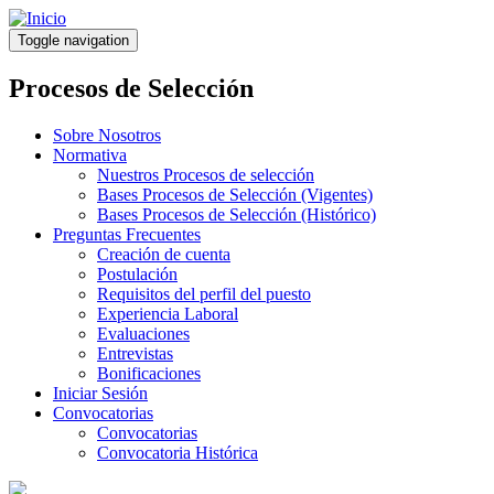
Pasar
al
Toggle navigation
contenido
principal
Procesos de Selección
Sobre Nosotros
Normativa
Nuestros Procesos de selección
Bases Procesos de Selección (Vigentes)
Bases Procesos de Selección (Histórico)
Preguntas Frecuentes
Creación de cuenta
Postulación
Requisitos del perfil del puesto
Experiencia Laboral
Evaluaciones
Entrevistas
Bonificaciones
Iniciar Sesión
Convocatorias
Convocatorias
Convocatoria Histórica