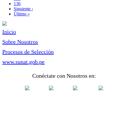
Page
136
Siguiente
Siguiente ›
página
Última
Último »
página
Inicio
Sobre Nosotros
Procesos de Selección
www.sunat.gob.pe
Conéctate con Nosotros en: