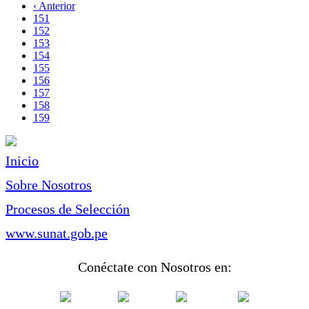
página
Página
‹ Anterior
Paginación
anterior
Page
151
Page
152
Page
153
Page
154
Page
155
Page
156
Page
157
Page
158
Página
159
actual
Inicio
Sobre Nosotros
Procesos de Selección
www.sunat.gob.pe
Conéctate con Nosotros en: