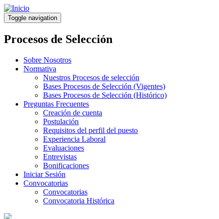
Pasar
al
Toggle navigation
contenido
principal
Procesos de Selección
Sobre Nosotros
Normativa
Nuestros Procesos de selección
Bases Procesos de Selección (Vigentes)
Bases Procesos de Selección (Histórico)
Preguntas Frecuentes
Creación de cuenta
Postulación
Requisitos del perfil del puesto
Experiencia Laboral
Evaluaciones
Entrevistas
Bonificaciones
Iniciar Sesión
Convocatorias
Convocatorias
Convocatoria Histórica