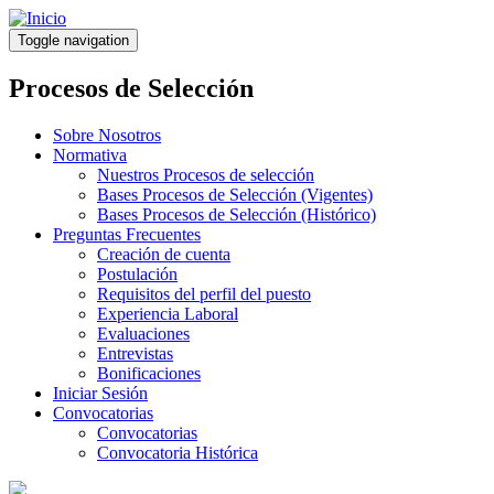
Pasar
al
Toggle navigation
contenido
principal
Procesos de Selección
Sobre Nosotros
Normativa
Nuestros Procesos de selección
Bases Procesos de Selección (Vigentes)
Bases Procesos de Selección (Histórico)
Preguntas Frecuentes
Creación de cuenta
Postulación
Requisitos del perfil del puesto
Experiencia Laboral
Evaluaciones
Entrevistas
Bonificaciones
Iniciar Sesión
Convocatorias
Convocatorias
Convocatoria Histórica