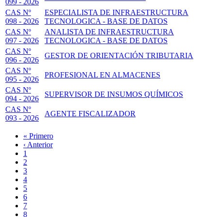
099 - 2026
CAS Nº
ESPECIALISTA DE INFRAESTRUCTURA
098 - 2026
TECNOLOGICA - BASE DE DATOS
CAS Nº
ANALISTA DE INFRAESTRUCTURA
097 - 2026
TECNOLOGICA - BASE DE DATOS
CAS Nº
GESTOR DE ORIENTACIÓN TRIBUTARIA
096 - 2026
CAS Nº
PROFESIONAL EN ALMACENES
095 - 2026
CAS Nº
SUPERVISOR DE INSUMOS QUÍMICOS
094 - 2026
CAS Nº
AGENTE FISCALIZADOR
093 - 2026
Primera
« Primero
página
Página
‹ Anterior
Paginación
anterior
Page
1
Página
2
actual
Page
3
Page
4
Page
5
Page
6
Page
7
Page
8