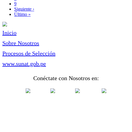
Page
9
Siguiente
Siguiente ›
página
Última
Último »
página
Inicio
Sobre Nosotros
Procesos de Selección
www.sunat.gob.pe
Conéctate con Nosotros en: