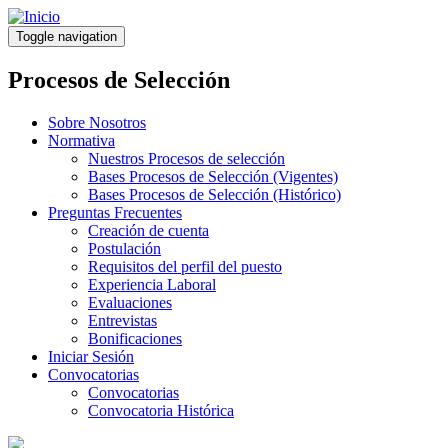
Pasar
al
Toggle navigation
contenido
principal
Procesos de Selección
Sobre Nosotros
Normativa
Nuestros Procesos de selección
Bases Procesos de Selección (Vigentes)
Bases Procesos de Selección (Histórico)
Preguntas Frecuentes
Creación de cuenta
Postulación
Requisitos del perfil del puesto
Experiencia Laboral
Evaluaciones
Entrevistas
Bonificaciones
Iniciar Sesión
Convocatorias
Convocatorias
Convocatoria Histórica