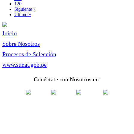
Page
120
Siguiente
Siguiente ›
página
Última
Último »
página
Inicio
Sobre Nosotros
Procesos de Selección
www.sunat.gob.pe
Conéctate con Nosotros en: