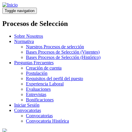
Pasar
al
Toggle navigation
contenido
principal
Procesos de Selección
Sobre Nosotros
Normativa
Nuestros Procesos de selección
Bases Procesos de Selección (Vigentes)
Bases Procesos de Selección (Histórico)
Preguntas Frecuentes
Creación de cuenta
Postulación
Requisitos del perfil del puesto
Experiencia Laboral
Evaluaciones
Entrevistas
Bonificaciones
Iniciar Sesión
Convocatorias
Convocatorias
Convocatoria Histórica