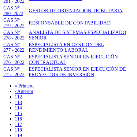
281 - 2022
CAS Nº
GESTOR DE ORIENTACIÓN TRIBUTARIA
280- 2022
CAS Nº
RESPONSABLE DE CONTABILIDAD
279 - 2022
CAS Nº
ANALISTA DE SISTEMAS ESPECIALIZADO
278 - 2022
SENIOR
CAS Nº
ESPECIALISTA EN GESTION DEL
277 - 2022
RENDIMIENTO LABORAL
CAS Nº
ESPECIALISTA SENIOR EN EJECUCIÓN
276 - 2022
CONTRACTUAL
CAS Nº
ESPECIALISTA SENIOR EN EJECUCIÓN DE
275 - 2022
PROYECTOS DE INVERSIÓN
Primera
« Primero
página
Página
‹ Anterior
Paginación
anterior
Page
112
Page
113
Page
114
Page
115
Página
116
actual
Page
117
Page
118
Page
119